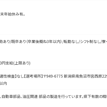
年末年始休み有。
助あり/既卒あり（卒業後概ね3年以内）/転勤なし/シフト制なし/寮
0円支給(上限あり)
【適性検査】なし【選考場所】〒949-6775 新潟県南魚沼市宮西原
日以内
、自動車部品、油圧関連 部品の製造を行っています。県下有数の