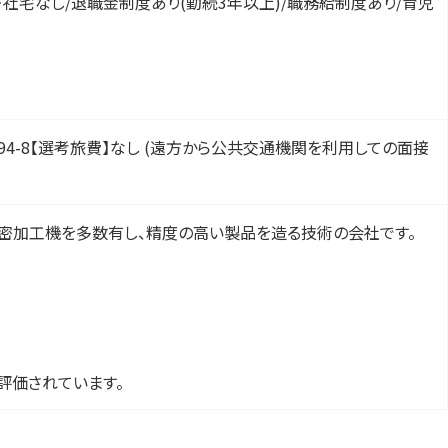
・社宅なし/退職金制度あり(勤続3年以上)/職務給制度あり/育児
2294-8【選考旅費】なし (遠方から公共交通機関を利用しての面接
精密加工機を多数有し、精度の高い製品を造る技術の会社です。
評価されています。