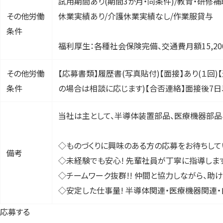
試用期間あり(期間3か月・同条件)/教育・研修補
その他労働
休業実績あり/介護休業実績なし/作業服貸与
条件
福利厚生：各種社会保険完備、交通費月額15,20
その他労働
【応募書類】履歴書(写真貼付)【面接】あり(１回)
条件
の場合は相談に応じます)【合否連絡】面接後7
当社は主として、半導体装置部品、医療機器部品
◇ものづくりに興味のある方の応募をお待ちして
備考
◇未経験でも安心! 先輩社員が丁寧に指導しま
◇チームワーク抜群!! 仲間と協力しながら、助
◇安定した仕事量! 半導体関連・医療機器関連・
応募する