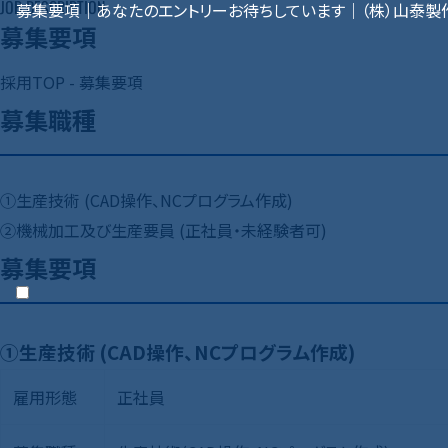
JOB DESCRIPTION
募集要項｜あなたのエントリーお待ちしています｜（株）山泰
募集要項
採用TOP
-
募集要項
募集職種
①生産技術 (CAD操作、NCプログラム作成)
②機械加工及び生産要員 (正社員・未経験者可)
募集要項
①生産技術 (CAD操作、NCプログラム作成)
雇用形態
正社員