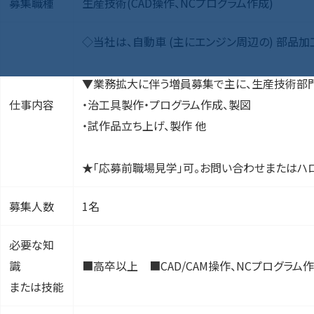
募集職種
生産技術(CAD操作、NCプログラム作成)
◇当社は、自動車 (主にエンジン周辺の) 部品
▼業務拡大に伴う増員募集で主に、生産技術部門
仕事内容
・治工具製作・プログラム作成、製図
・試作品立ち上げ、製作 他
★「応募前職場見学」可。お問い合わせまたはハ
募集人数
1名
必要な知
識
■高卒以上 ■CAD/CAM操作、NCプログラ
または技能