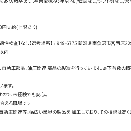
助あり/既卒あり（卒業後概ね3年以内）/転勤なし/シフト制なし/寮
0円支給(上限あり)
【適性検査】なし【選考場所】〒949-6775 新潟県南魚沼市宮西原
日以内
、自動車部品、油圧関連 部品の製造を行っています。県下有数の
います。
すので、未経験でも安心。
け合える職場です。
自動車関連等、幅広い業界の製品を 加工しており、その技術は高く