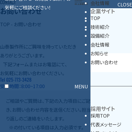
CONTACT
会社情報
CLOSE
気軽にご相談ください！
お問い合わせ
企業サイト
お知らせ
TOP
採用情報
TOP
-
お問い合わせ
技術紹介
お問い合わせ
設備紹介
会社情報
山泰製作所にご興味を持っていただき
お知らせ
ありがとうございます。
お問い合わせ
下記フォームまたはお電話にて、
お気軽にお問い合わせください。
Tel 025-773-3428
受付時間：8:00~17:00
MENU
ご相談やご質問は、下記の入力項目にご記入いただ
採用サイト
き、お問い合わせ内容を送信ください。担当者より折
採用TOP
り返しのご連絡をいたします。
代表メッセージ
※の付いている項目は入力必須です。