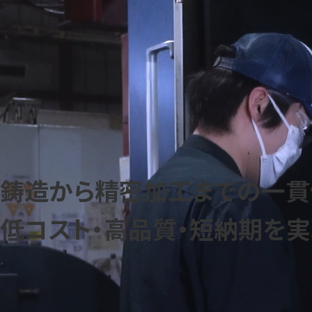
"山泰プライド"
高精度金属加工への探求
事業内容
鋳造から精密加工までの一貫
低コスト・高品質・短納期を実
当社は確かな技術と充実した設備を強みに、世界基準の加工をご
造部門と連携することで、鋳造から精密加工までの一貫生産体制
で、低コスト・高品質・短納期を実現しています。共同開発や試作に