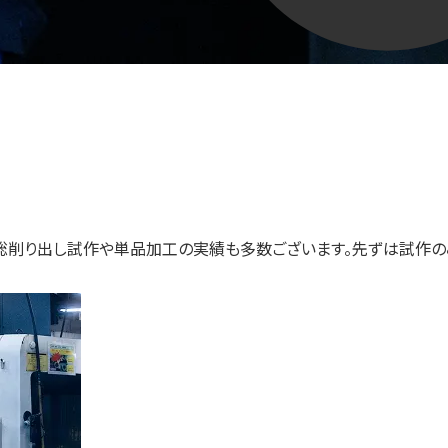
からの総削り出し試作や単品加工の実績も多数ございます。先ずは試作