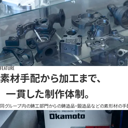
FEATURE
素材手配から加工まで、
一貫した制作体制。
同グループ内の鋳工部門からの鋳造品・鍛造品などの素形材の手配