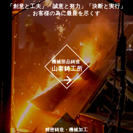
「創意と工夫」「誠意と努力」「決断と実行」
お客様の為に最良を尽くす
機械部品鋳造
山泰鋳工所
精密鋳造・機械加工